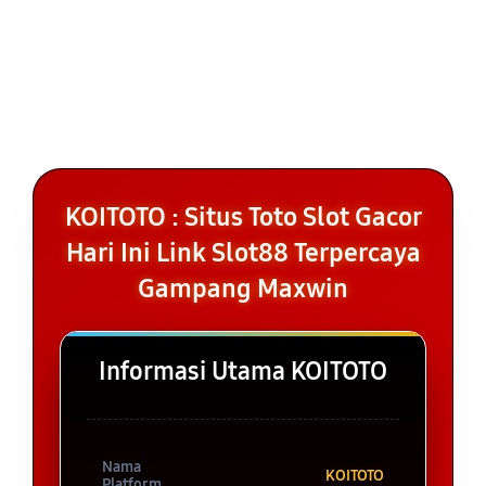
KOITOTO : Situs Toto Slot Gacor
Hari Ini Link Slot88 Terpercaya
Gampang Maxwin
Informasi Utama KOITOTO
Nama
KOITOTO
Platform