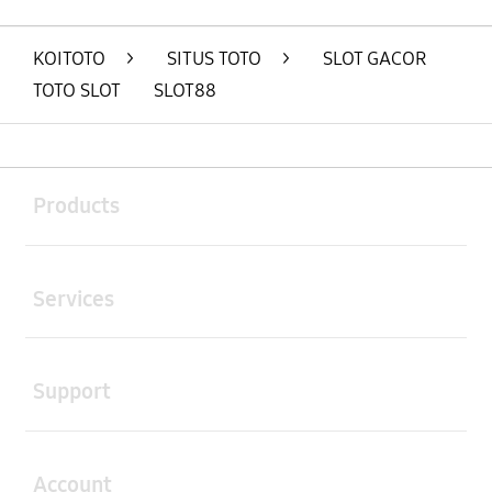
KOITOTO
>
SITUS TOTO
>
SLOT GACOR
TOTO SLOT
SLOT88
Buka
Footer Navigation
Products
Buka
Services
Buka
Support
Buka
Account