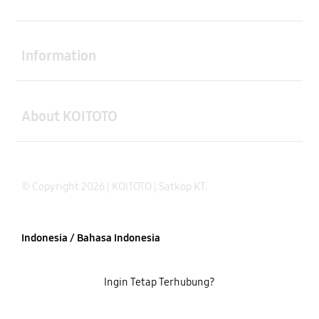
Buka
Information
Buka
About KOITOTO
© Copyright 2026 | KOITOTO | Satkop KT.
Indonesia / Bahasa Indonesia
Ingin Tetap Terhubung?